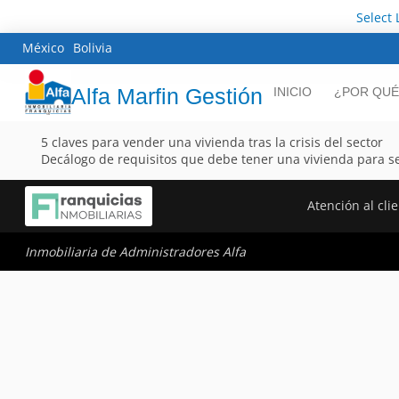
Select
México
Bolivia
Alfa Marfin Gestión
INICIO
¿POR QUÉ
5 claves para vender una vivienda tras la crisis del sector
Decálogo de requisitos que debe tener una vivienda para s
Atención al cli
Inmobiliaria de Administradores Alfa