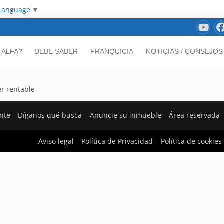
 Language
▼
 ALFA?
DEBE SABER
FRANQUICIA
NOTICIAS / CONSEJOS
er rentable
ente
Díganos qué busca
Anuncie su inmueble
Área reservada
Aviso legal
Política de Privacidad
Política de cookies