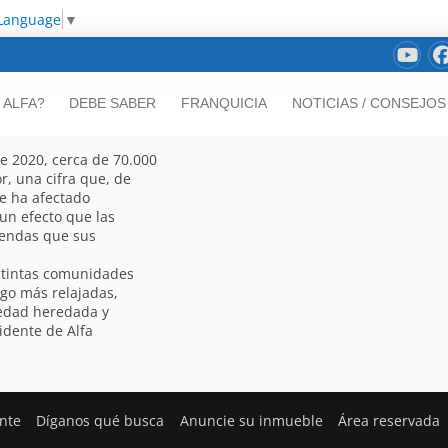
 Language
▼
 ALFA?
DEBE SABER
FRANQUICIA
NOTICIAS / CONSEJOS
e 2020, cerca de 70.000
r, una cifra que, de
ue ha afectado
un efecto que las
viendas que sus
istintas comunidades
go más relajadas,
iedad heredada y
idente de Alfa
ente
Díganos qué busca
Anuncie su inmueble
Área reservada