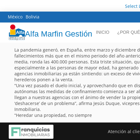
Select
México
Bolivia
Alfa Marfin Gestión
INICIO
¿POR QUÉ
La pandemia generó, en España, entre marzo y diciembre d
fallecimientos más que en el mismo periodo del año anterio
media, ronda las 400.000 personas. Esta triste situación, q
especialmente a las personas de mayor edad, ha generado 
agencias inmobiliarias ya están sintiendo: un exceso de vi
herederos ponen a la venta.
“Una vez pasado el duelo inicial, y aprovechando que en d
autónomas las medidas de confinamiento comienza a ser al
llegan a nuestras agencias con el ánimo de vender la prop
‘deshacerse’ de un problema”, afirma Jesús Duque, vicepres
Inmobiliaria.
“Heredar una propiedad, no siempre
Atención al cli