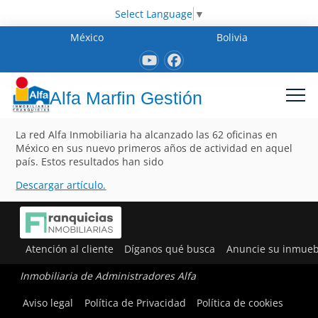
Select Language
▼
México
Bolivia
Alfa Marfin Gestión
La red Alfa Inmobiliaria ha alcanzado las 62 oficinas en
México en sus nuevo primeros años de actividad en aquel
país. Estos resultados han sido
Descargar artículo.
Atención al cliente
Díganos qué busca
Anuncie su inmueb
Inmobiliaria de Administradores Alfa
Aviso legal
Política de Privacidad
Política de cookies