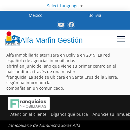
Select Language
▼
México
Bolivia
Alfa Marfin Gestión
Alfa Inmobiliaria aterrizará en Bolivia en 2019. La red
española de agencias inmobiliarias
abrirá en junio del año que viene su primer centro en el
país andino a través de una master
franquicia. La sede se ubicará en Santa Cruz de la Sierra,
según ha informado la
compañía en un comunicado.
Atención al cliente
Díganos qué busca
Anuncie su inmueb
Inmobiliaria de Administradores Alfa