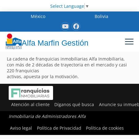
Select Language
▼
México
Bolivia
Alfa Marfin Gestión
La cadena de franquicias inmobiliarias Alfa Inmobiliaria,
con más de 2 décadas de trayectoria en el mercado y casi
220 franquicias
activas, apuesta por la motivación.
Atención al cliente
Díganos qué busca
Anuncie su inmueb
Inmobiliaria de Administradores Alfa
Aviso legal
Política de Privacidad
Política de cookies