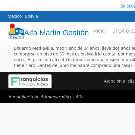
Select
México
Bolivia
Alfa Marfin Gestión
INICIO
¿POR QUÉ
Eduardo Mediavilla, madrileño de 34 años, lleva dos años
comprarse un piso de 50 metros en Madrid capital por men
euros. Al principio afrontó la tarea como una misión imposi
tiene claro: «antes de junio me habré comprado una casa».
Atención al cli
Inmobiliaria de Administradores Alfa