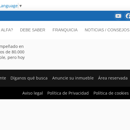
 Language
▼
 ALFA?
DEBE SABER
FRANQUICIA
NOTICIAS / CONSEJOS
 empeñado en
os de 80.000
ble, pero hoy
ente
Díganos qué busca
Anuncie su inmueble
Área reservada
Aviso legal
Política de Privacidad
Política de cookies