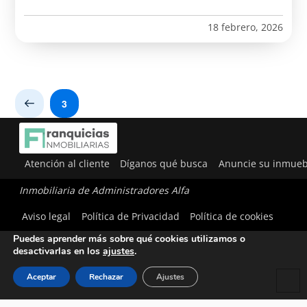
18 febrero, 2026
3
Prev
Atención al cliente
Díganos qué busca
Anuncie su inmueb
Inmobiliaria de Administradores Alfa
Utilizamos cookies para ofrecerte la mejor experiencia en
Aviso legal
Política de Privacidad
Política de cookies
nuestra web.
Puedes aprender más sobre qué cookies utilizamos o
desactivarlas en los
ajustes
.
Aceptar
Rechazar
Ajustes