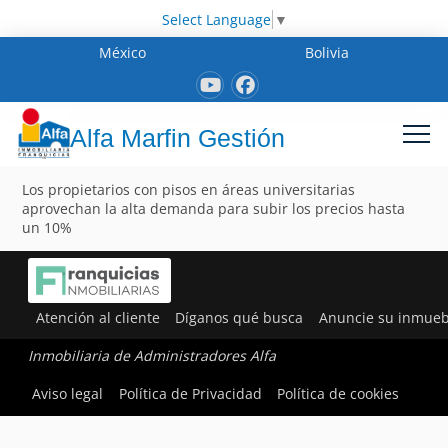
Select Language
▼
México
Bolivia
Alfa Marfin Gestión
Los propietarios con pisos en áreas universitarias
aprovechan la alta demanda para subir los precios hasta
un 10%
Atención al cliente
Díganos qué busca
Anuncie su inmueb
Inmobiliaria de Administradores Alfa
Aviso legal
Política de Privacidad
Política de cookies