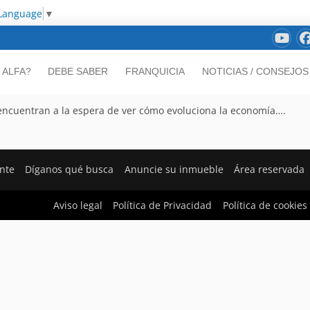
 Language
▼
 ALFA?
DEBE SABER
FRANQUICIA
NOTICIAS / CONSEJOS
encuentran a la espera de ver cómo evoluciona la economía….
ente
Díganos qué busca
Anuncie su inmueble
Área reservada
Aviso legal
Política de Privacidad
Política de cookies