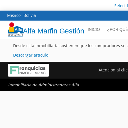
Select
México
Bolivia
Alfa Marfin Gestión
INICIO
¿POR QUÉ
Desde esta inmobiliaria sostienen que los compradores se 
Descargar artículo
Atención al cli
Inmobiliaria de Administradores Alfa