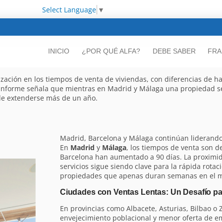
Select Language
▼
INICIO
¿POR QUÉ ALFA?
DEBE SABER
FRA
ización en los tiempos de venta de viviendas, con diferencias de h
e informe señala que mientras en Madrid y Málaga una propiedad
de extenderse más de un año.
Madrid, Barcelona y Málaga continúan liderando 
En
Madrid
y
Málaga
, los tiempos de venta son d
Barcelona han aumentado a 90 días. La proximi
servicios sigue siendo clave para la rápida rota
propiedades que apenas duran semanas en el 
Ciudades con Ventas Lentas: Un Desafío par
En provincias como Albacete, Asturias, Bilbao o
envejecimiento poblacional y menor oferta de em