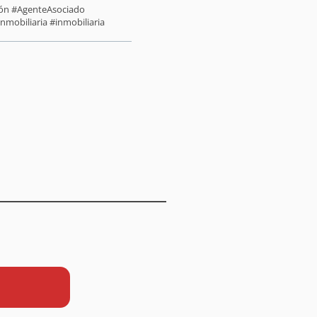
sión #AgenteAsociado
nmobiliaria #inmobiliaria