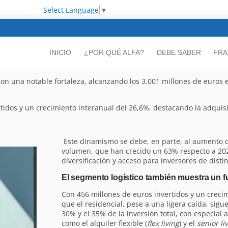
Select Language
▼
INICIO
¿POR QUÉ ALFA?
DEBE SABER
FRA
n una notable fortaleza, alcanzando los 3.001 millones de euros e
vertidos y un crecimiento interanual del 26,6%, destacando la adqui
Este dinamismo se debe, en parte, al aumento 
volumen, que han crecido un 63% respecto a 20
diversificación y acceso para inversores de distin
El segmento logístico también muestra un f
Con 456 millones de euros invertidos y un creci
que el residencial, pese a una ligera caída, sig
30% y el 35% de la inversión total, con especial
como el alquiler flexible (
flex living
) y el
senior li