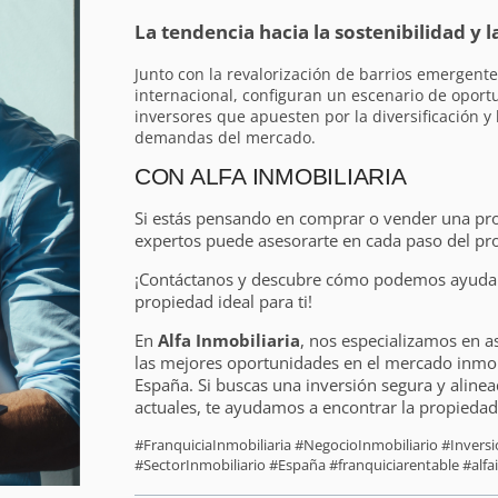
La tendencia hacia la sostenibilidad y l
Junto con la revalorización de barrios emergent
internacional, configuran un escenario de oport
inversores que apuesten por la diversificación y
demandas del mercado.
CON ALFA INMOBILIARIA
Si estás pensando en comprar o vender una pr
expertos puede asesorarte en cada paso del pr
¡Contáctanos y descubre cómo podemos ayudart
propiedad ideal para ti!
En
Alfa Inmobiliaria
, nos especializamos en a
las mejores oportunidades en el mercado inmobi
España. Si buscas una inversión segura y alinea
actuales, te ayudamos a encontrar la propiedad 
#FranquiciaInmobiliaria #NegocioInmobiliario #Inver
#SectorInmobiliario #España #franquiciarentable #alfai