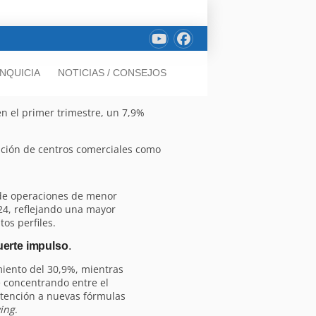
NQUICIA
NOTICIAS / CONSEJOS
n el primer trimestre, un 7,9%
sición de centros comerciales como
de operaciones de menor
24, reflejando una mayor
tos perfiles.
uerte impulso
.
miento del 30,9%, mientras
ue concentrando entre el
 atención a nuevas fórmulas
ving
.