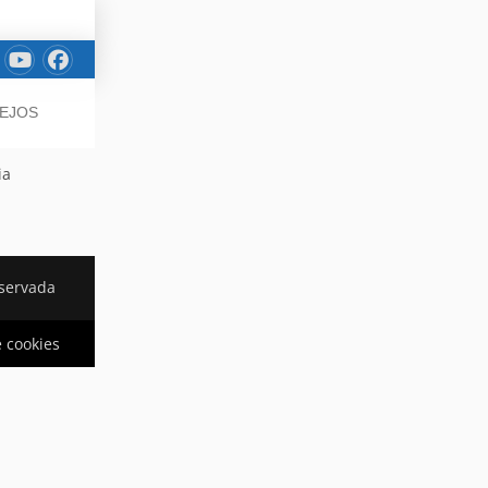
SEJOS
ia
eservada
e cookies