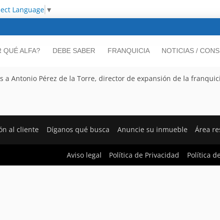
lect Language
▼
 QUÉ ALFA?
DEBE SABER
FRANQUICIA
NOTICIAS / CON
a Antonio Pérez de la Torre, director de expansión de la franquic
ón al cliente
Díganos qué busca
Anuncie su inmueble
Área r
Aviso legal
Política de Privacidad
Política d