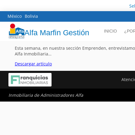
Se
México
Bolivia
Alfa Marfin Gestión
INICIO
¿POR
Esta semana, en nuestra sección Emprenden, entrevistamos 
Alfa Inmobiliaria…
Descargar artículo
Atenci
Inmobiliaria de Administradores Alfa