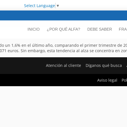
Select Language
▼
INICIO
¿POR QUÉ ALFA?
DEBE SABER
FRA
ido un 1,6% en el último año, comparando el primer trimestre de 201
.071 euros. Sin embargo, esta tendencia al alza se concentra en zo
Atención al cliente
Díganos qué busca
Aviso legal
Po