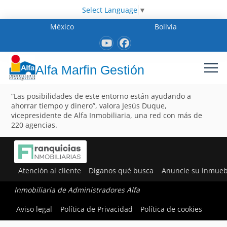
Select Language
▼
México
Bolivia
Alfa Marfin Gestión
“Las posibilidades de este entorno están ayudando a
ahorrar tiempo y dinero”, valora Jesús Duque,
vicepresidente de Alfa Inmobiliaria, una red con más de
220 agencias.
Atención al cliente
Díganos qué busca
Anuncie su inmueb
Inmobiliaria de Administradores Alfa
Aviso legal
Política de Privacidad
Política de cookies