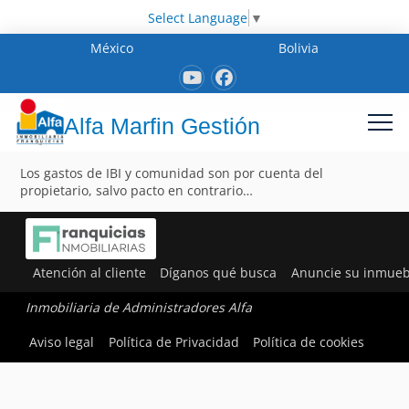
Select Language
▼
México
Bolivia
Alfa Marfin Gestión
Los gastos de IBI y comunidad son por cuenta del
propietario, salvo pacto en contrario…
Atención al cliente
Díganos qué busca
Anuncie su inmueb
Inmobiliaria de Administradores Alfa
Aviso legal
Política de Privacidad
Política de cookies