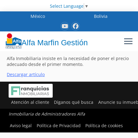
Select Language
▼
México
Bolivia
Alfa Marfin Gestión
Alfa Inmobiliaria insiste en la necesidad de poner el precio
adecuado desde el primer momento.
Descargar artículo
Atención al cliente
Díganos qué busca
Anuncie su inmueb
Inmobiliaria de Administradores Alfa
Aviso legal
Política de Privacidad
Política de cookies