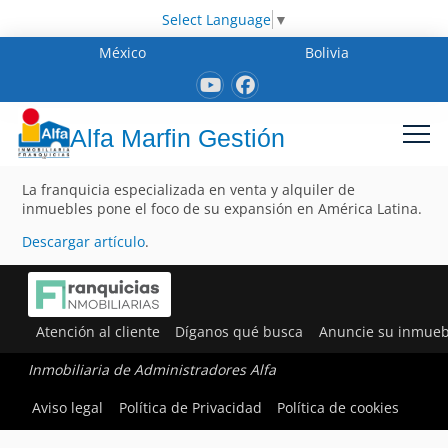
Select Language
▼
México
Bolivia
Alfa Marfin Gestión
La franquicia especializada en venta y alquiler de
inmuebles pone el foco de su expansión en América Latina.
Descargar artículo
.
Atención al cliente
Díganos qué busca
Anuncie su inmueb
Inmobiliaria de Administradores Alfa
Aviso legal
Política de Privacidad
Política de cookies