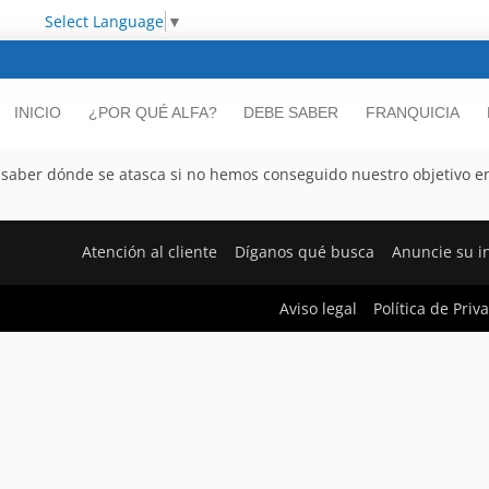
Select Language
▼
INICIO
¿POR QUÉ ALFA?
DEBE SABER
FRANQUICIA
saber dónde se atasca si no hemos conseguido nuestro objetivo e
Atención al cliente
Díganos qué busca
Anuncie su 
Aviso legal
Política de Priv