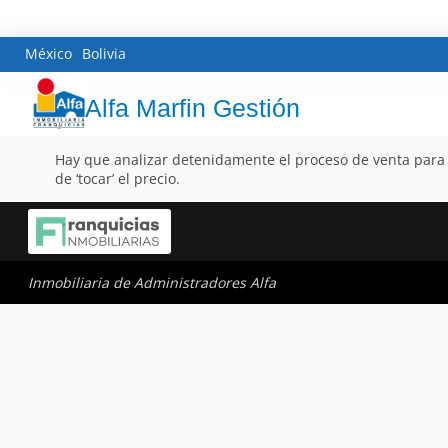
México
Bolivia
Alfa Marfin Gestión
Hay que analizar detenidamente el proceso de venta para 
de ‘tocar’ el precio.
Inmobiliaria de Administradores Alfa